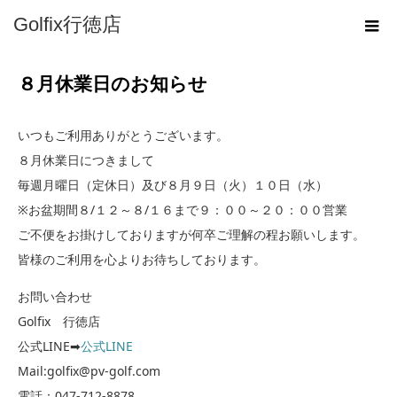
ホーム
Golfix行徳店
お知らせ
８月休業日のお知らせ
８月休業日のお知らせ
いつもご利用ありがとうございます。
８月休業日につきまして
毎週月曜日（定休日）及び８月９日（火）１０日（水）
※お盆期間８/１２～８/１６まで９：００～２０：００営業
ご不便をお掛けしておりますが何卒ご理解の程お願いします。
皆様のご利用を心よりお待ちしております。
お問い合わせ
Golfix 行徳店
公式LINE➡
公式LINE
Mail:golfix@pv-golf.com
電話：047-712-8878